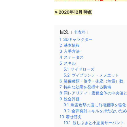
※ 2020年12月 時点
目次
非表示
1
SDキャラクター
2
基本情報
3
入手方法
4
ステータス
5
スキル
5.1
サイドローズ
5.2
ヴィブランテ・メヌエット
6
装備種類・倍率・砲座（魚雷）数
7
特殊な効果を発揮する装備
8
同レアリティ・艦種全体の中央値
9
総合評価
9.1
魚雷攻撃の度に前衛艦隊を強化
9.2
全弾発射スキルを持たないため
10
着せ替え
10.1
波しぶきと小悪魔サーバント