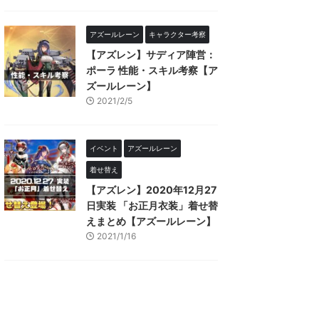
アズールレーン
キャラクター考察
【アズレン】サディア陣営：
ポーラ 性能・スキル考察【ア
ズールレーン】
2021/2/5
イベント
アズールレーン
着せ替え
【アズレン】2020年12月27
日実装 「お正月衣装」着せ替
えまとめ【アズールレーン】
2021/1/16