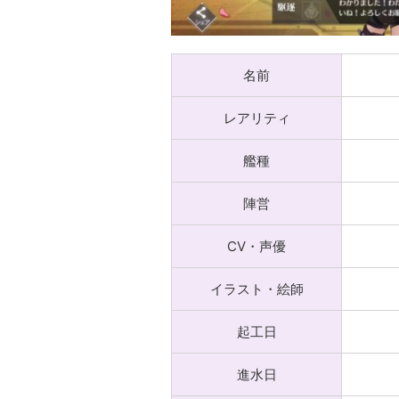
名前
レアリティ
艦種
陣営
CV・声優
イラスト・絵師
起工日
進水日