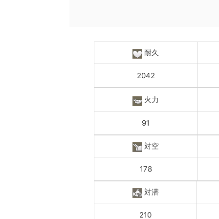
耐久
2042
火力
91
対空
178
対潜
210