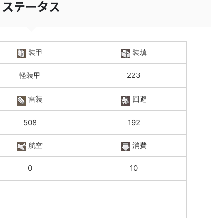
ステータス
装甲
装填
軽装甲
223
雷装
回避
508
192
航空
消費
0
10