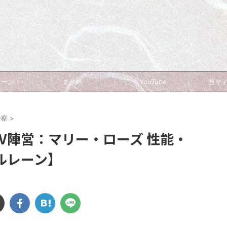
ブ
レーン
まとめ
YouTube
当サ
考察
>
VV陣営：マリー・ローズ 性能・
ルレーン】