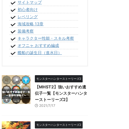
サイトマップ
初心者向け
レベリング
海域攻略 13章
装備考察
キャラクター性能・スキル考察
オフニャ おすすめ編成
艦船の誕生日（進水日）
モンスターハンターストーリーズ2
【MHST2】強いおすすめ遺
伝子一覧【モンスターハンタ
ーストーリーズ2】
2021/7/17
モンスターハンターストーリーズ2