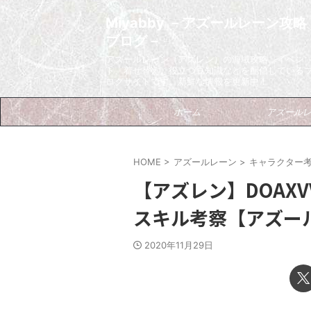
Miyabby －アズールレーン攻略
ブログ－
アズールレーン（アズレン）の海域攻略、イベン
ト、着せ替え、役立つ豆知識などを配信している
ログサイトです。新鮮な情報を更新中！
ホーム
アズール
HOME
>
アズールレーン
>
キャラクター
【アズレン】DOAX
スキル考察【アズー
2020年11月29日