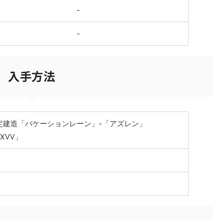
-
-
入手方法
定建造「バケーションレーン」-「アズレン」
AXVV」