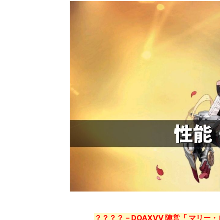
？？？？－DOAXVV 陣営「 マリー・