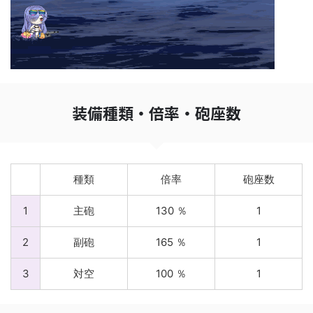
装備種類・倍率・砲座数
種類
倍率
砲座数
1
主砲
130 ％
1
2
副砲
165 ％
1
3
対空
100 ％
1