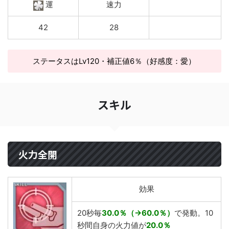
運
速力
42
28
ステータスはLv120・補正値6％（好感度：愛）
スキル
火力全開
効果
20秒毎
30.0％（→60.0％）
で発動。10
秒間自身の火力値が
20.0％