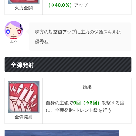
（→40.0％）
アップ
火力全開
味方の対空値アップに主力の保護スキルは
優秀ね
みや
全弾発射
効果
自身の主砲で
9回（→6回）
攻撃する度
に、全弾発射-トレント級を行う
全弾発射