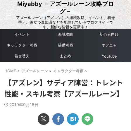
Miyabby －アズールレーン攻略ブロ
グ－
アズールレーン（アズレン）の海域攻略、イベント、着せ
替え、役立つ豆知識などを配信しているブログサイトで
す。新鮮な情報を更新中！
イベント
海域攻略
初心者向け
キャラクター考察
装備考察
オフニャ
着せ替え
まとめ
YouTube
HOME
>
アズールレーン
>
キャラクター考察
>
【アズレン】サディア陣営：トレント
性能・スキル考察【アズールレーン】
2019年9月15日