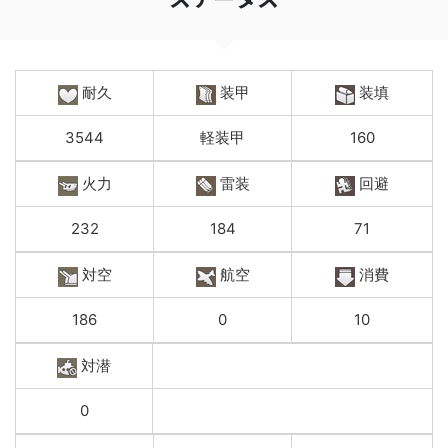
耐久
装甲
装填
3544
軽装甲
160
火力
雷装
回避
232
184
71
対空
航空
消費
186
0
10
対潜
0