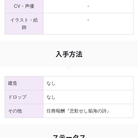
CV・声優
-
イラスト・絵
-
師
入手方法
建造
なし
ドロップ
なし
その他
任務報酬『悲歎せし焔海の詩』
ステータス