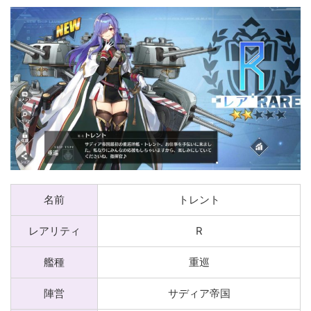
名前
トレント
レアリティ
R
艦種
重巡
陣営
サディア帝国