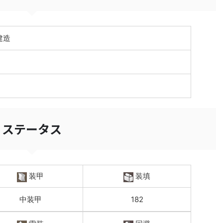
建造
ステータス
装甲
装填
中装甲
182