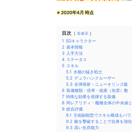
※ 2020年4月 時点
目次
非表示
1
SDキャラクター
2
基本情報
3
入手方法
4
ステータス
5
スキル
5.1
水都の猛き戦士
5.2
デュラハンクルーザー
5.3
全弾発射－ニューオリンズ級
6
装備種類・倍率・砲座（魚雷）数
7
特殊な効果を発揮する装備
8
同レアリティ・艦種全体の中央値
9
総合評価
9.1
主砲副砲型でスキル構成もバラ
9.2
敵を撃破することで自身を強化
9.3
高い生存能力