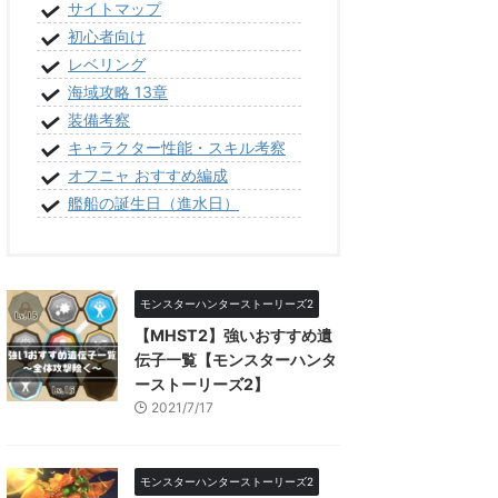
サイトマップ
初心者向け
レベリング
海域攻略 13章
装備考察
キャラクター性能・スキル考察
オフニャ おすすめ編成
艦船の誕生日（進水日）
モンスターハンターストーリーズ2
【MHST2】強いおすすめ遺
伝子一覧【モンスターハンタ
ーストーリーズ2】
2021/7/17
モンスターハンターストーリーズ2