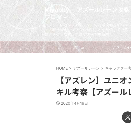
Miyabby －アズールレーン攻略
ブログ－
アズールレーン（アズレン）の海域攻略、イベン
ト、着せ替え、役立つ豆知識などを配信している
ログサイトです。新鮮な情報を更新中！
ホーム
アズール
HOME
>
アズールレーン
>
キャラクター
【アズレン】ユニオ
キル考察【アズール
2020年4月19日