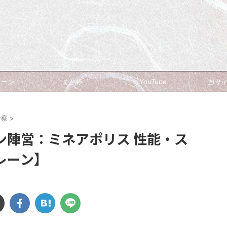
ブ
レーン
まとめ
YouTube
当サ
考察
>
ン陣営：ミネアポリス 性能・ス
レーン】