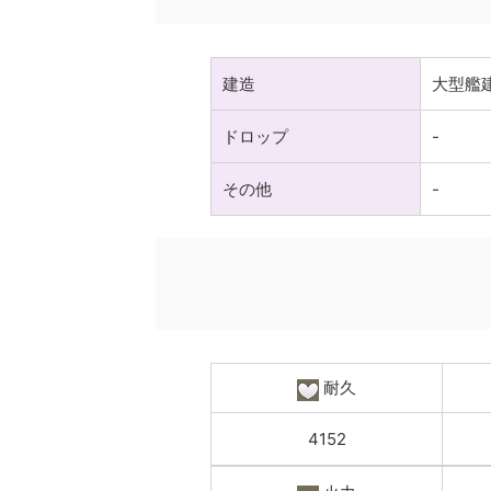
建造
大型艦
ドロップ
-
その他
-
耐久
4152