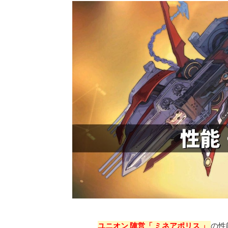
ユニオン 陣営「 ミネアポリス 」
の性