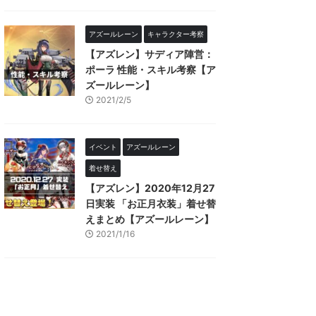
アズールレーン
キャラクター考察
【アズレン】サディア陣営：
ポーラ 性能・スキル考察【ア
ズールレーン】
2021/2/5
イベント
アズールレーン
着せ替え
【アズレン】2020年12月27
日実装 「お正月衣装」着せ替
えまとめ【アズールレーン】
2021/1/16