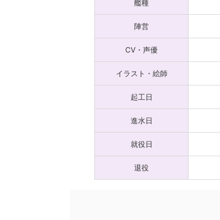
艦種
陣営
CV・声優
イラスト・絵師
起工日
進水日
就役日
退役