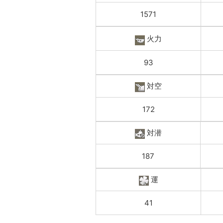
1571
火力
93
対空
172
対潜
187
運
41