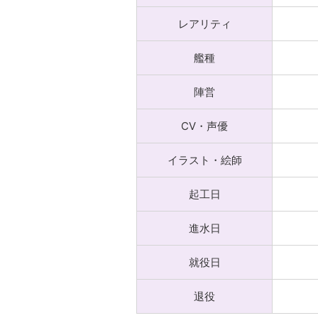
レアリティ
艦種
陣営
CV・声優
イラスト・絵師
起工日
進水日
就役日
退役