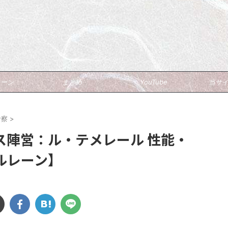
ブ
レーン
まとめ
YouTube
当サ
考察
>
ス陣営：ル・テメレール 性能・
ルレーン】