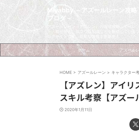
Miyabby －アズールレーン攻略
ブログ－
アズールレーン（アズレン）の海域攻略、イベン
ト、着せ替え、役立つ豆知識などを配信している
ログサイトです。新鮮な情報を更新中！
ホーム
アズール
HOME
>
アズールレーン
>
キャラクター
【アズレン】アイリ
スキル考察【アズー
2020年1月11日