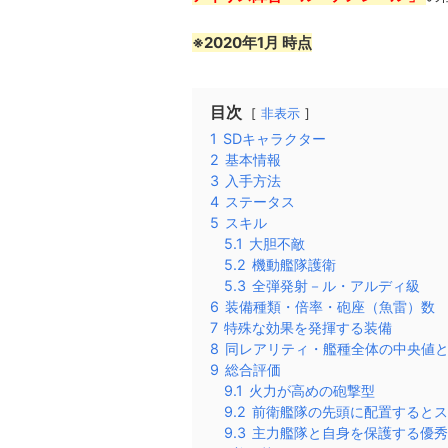
※2020年1月 時点
目次
非表示
1
SDキャラクター
2
基本情報
3
入手方法
4
ステータス
5
スキル
5.1
大胆不敵
5.2
機動艦隊護衛
5.3
全弾発射－ル・アルディ級
6
装備種類・倍率・砲座（魚雷）数
7
特殊な効果を発揮する装備
8
同レアリティ・艦種全体の中央値
9
総合評価
9.1
火力が高めの砲撃型
9.2
前衛艦隊の先頭に配置するとス
9.3
主力艦隊と自身を保護する優秀