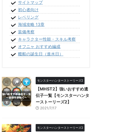
サイトマップ
初心者向け
レベリング
海域攻略 13章
装備考察
キャラクター性能・スキル考察
オフニャ おすすめ編成
艦船の誕生日（進水日）
モンスターハンターストーリーズ2
【MHST2】強いおすすめ遺
伝子一覧【モンスターハンタ
ーストーリーズ2】
2021/7/17
モンスターハンターストーリーズ2