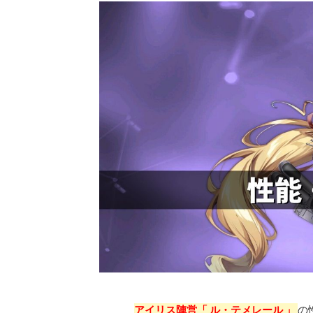
アイリス陣営「 ル・テメレール 」
の