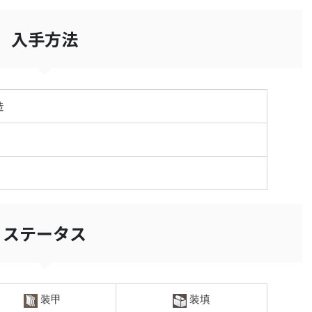
入手方法
造
ステータス
装甲
装填