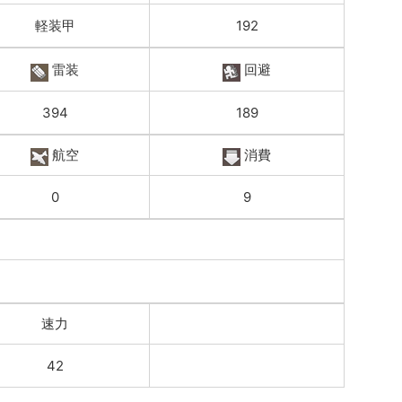
軽装甲
192
雷装
回避
394
189
航空
消費
0
9
速力
42