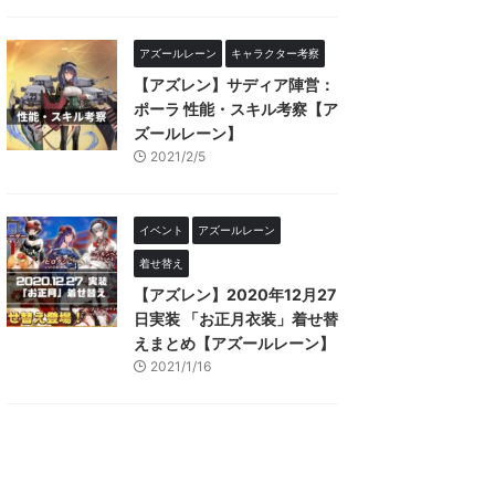
アズールレーン
キャラクター考察
【アズレン】サディア陣営：
ポーラ 性能・スキル考察【ア
ズールレーン】
2021/2/5
イベント
アズールレーン
着せ替え
【アズレン】2020年12月27
日実装 「お正月衣装」着せ替
えまとめ【アズールレーン】
2021/1/16