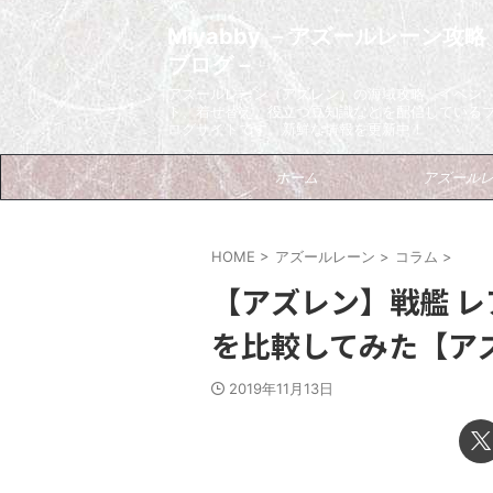
Miyabby －アズールレーン攻略
ブログ－
アズールレーン（アズレン）の海域攻略、イベン
ト、着せ替え、役立つ豆知識などを配信している
ログサイトです。新鮮な情報を更新中！
ホーム
アズール
HOME
>
アズールレーン
>
コラム
>
【アズレン】戦艦 
を比較してみた【ア
2019年11月13日