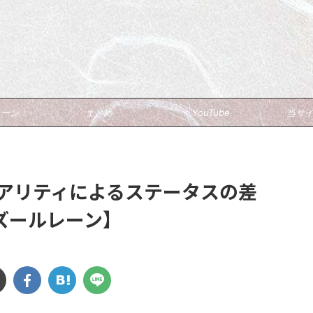
ブ
レーン
まとめ
YouTube
当サ
レアリティによるステータスの差
ズールレーン】