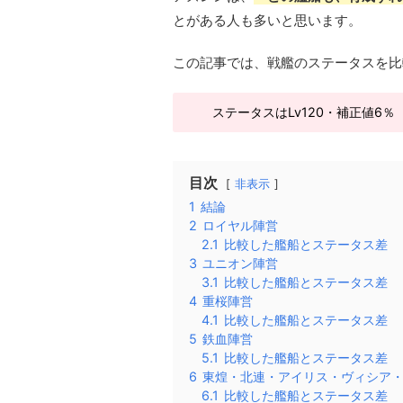
とがある人も多いと思います。
この記事では、戦艦のステータスを比
ステータスはLv120・補正値6
目次
非表示
1
結論
2
ロイヤル陣営
2.1
比較した艦船とステータス差
3
ユニオン陣営
3.1
比較した艦船とステータス差
4
重桜陣営
4.1
比較した艦船とステータス差
5
鉄血陣営
5.1
比較した艦船とステータス差
6
東煌・北連・アイリス・ヴィシア
6.1
比較した艦船とステータス差