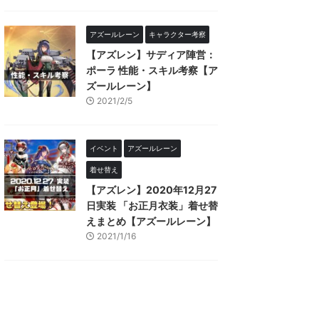
アズールレーン
キャラクター考察
【アズレン】サディア陣営：
ポーラ 性能・スキル考察【ア
ズールレーン】
2021/2/5
イベント
アズールレーン
着せ替え
【アズレン】2020年12月27
日実装 「お正月衣装」着せ替
えまとめ【アズールレーン】
2021/1/16