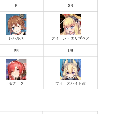
R
SR
レパルス
クイーン・エリザベス
PR
UR
モナーク
ウォースパイト改