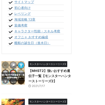
サイトマップ
初心者向け
レベリング
海域攻略 13章
装備考察
キャラクター性能・スキル考察
オフニャ おすすめ編成
艦船の誕生日（進水日）
モンスターハンターストーリーズ2
【MHST2】強いおすすめ遺
伝子一覧【モンスターハンタ
ーストーリーズ2】
2021/7/17
モンスターハンターストーリーズ2