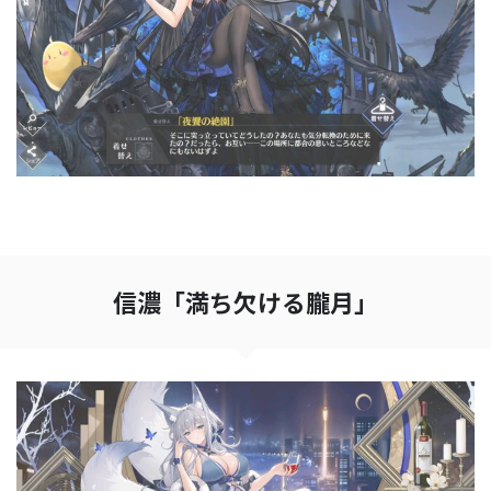
信濃「満ち欠ける朧月」