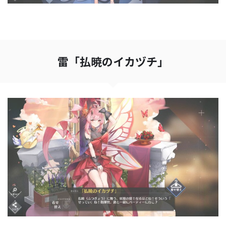
雷「払暁のイカヅチ」