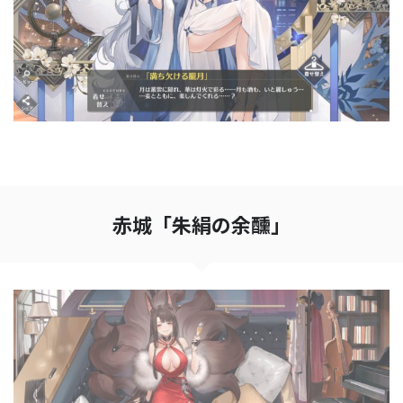
赤城「朱絹の余醺」