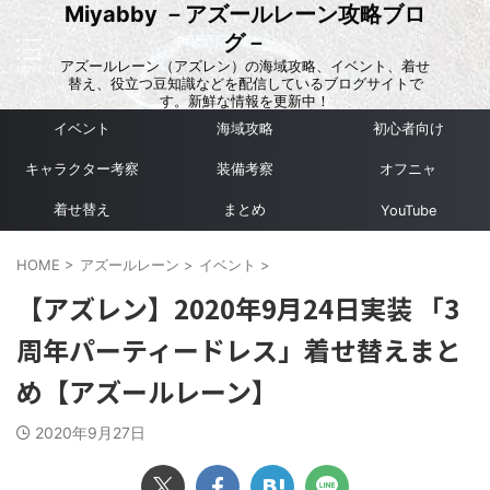
Miyabby －アズールレーン攻略ブロ
グ－
アズールレーン（アズレン）の海域攻略、イベント、着せ
替え、役立つ豆知識などを配信しているブログサイトで
す。新鮮な情報を更新中！
イベント
海域攻略
初心者向け
キャラクター考察
装備考察
オフニャ
着せ替え
まとめ
YouTube
HOME
>
アズールレーン
>
イベント
>
【アズレン】2020年9月24日実装 「3
周年パーティードレス」着せ替えまと
め【アズールレーン】
2020年9月27日