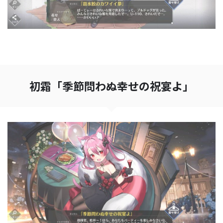
初霜「季節問わぬ幸せの祝宴よ」