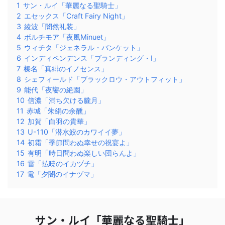
1
サン・ルイ「華麗なる聖騎士」
2
エセックス「Craft Fairy Night」
3
綾波「闇然礼装」
4
ボルチモア「夜風Minuet」
5
ウィチタ「ジェネラル・バンケット」
6
インディペンデンス「ブランディング・I」
7
榛名「真緋のイノセンス」
8
シェフィールド「ブラックロウ・アウトフィット」
9
能代「夜饗の絶園」
10
信濃「満ち欠ける朧月」
11
赤城「朱絹の余醺」
12
加賀「白羽の貴華」
13
U-110「潜水鮫のカワイイ夢」
14
初霜「季節問わぬ幸せの祝宴よ」
15
有明「時日問わぬ楽しい団らんよ」
16
雷「払暁のイカヅチ」
17
電「夕闇のイナヅマ」
サン・ルイ「華麗なる聖騎士」