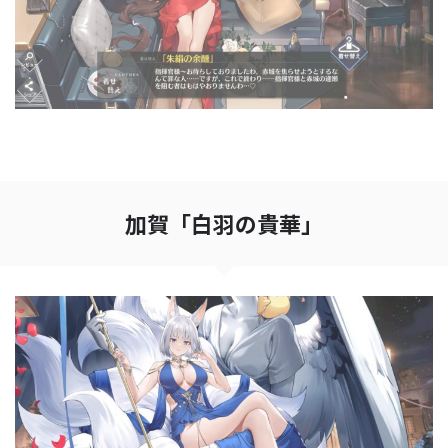
加賀「白羽の貴華」