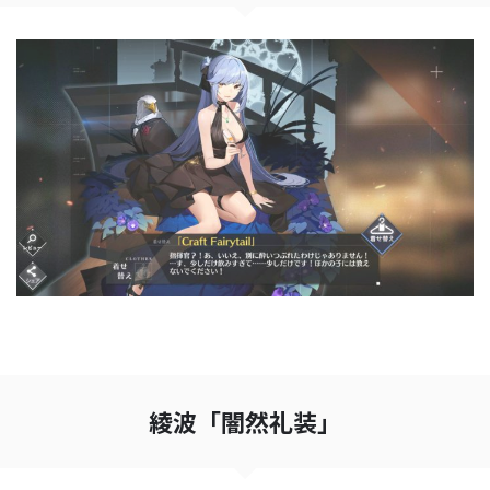
綾波「闇然礼装」